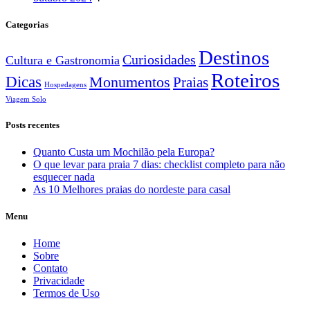
Categorias
Destinos
Curiosidades
Cultura e Gastronomia
Roteiros
Dicas
Monumentos
Praias
Hospedagens
Viagem Solo
Posts recentes
Quanto Custa um Mochilão pela Europa?
O que levar para praia 7 dias: checklist completo para não
esquecer nada
As 10 Melhores praias do nordeste para casal
Menu
Home
Sobre
Contato
Privacidade
Termos de Uso