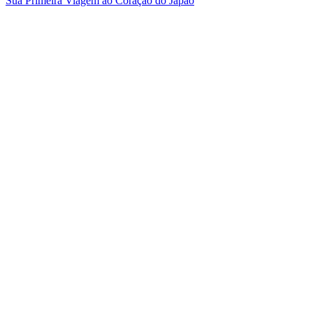
Sua Primeira Viagem ao Coração do Japão