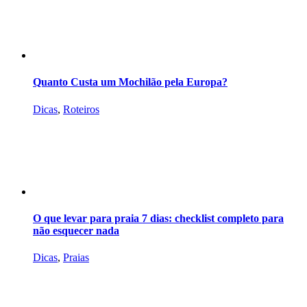
Quanto Custa um Mochilão pela Europa?
Dicas
,
Roteiros
O que levar para praia 7 dias: checklist completo para
não esquecer nada
Dicas
,
Praias