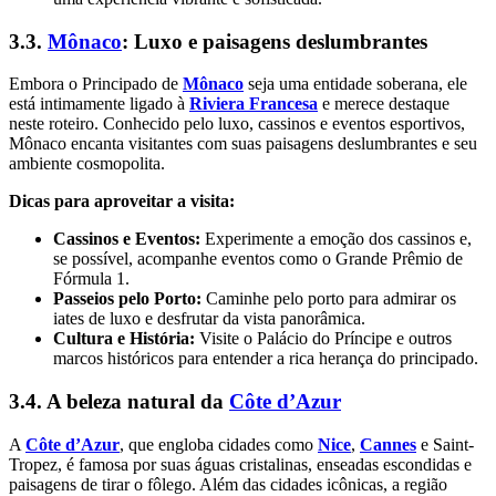
3.3.
Mônaco
: Luxo e paisagens deslumbrantes
Embora o Principado de
Mônaco
seja uma entidade soberana, ele
está intimamente ligado à
Riviera Francesa
e merece destaque
neste roteiro. Conhecido pelo luxo, cassinos e eventos esportivos,
Mônaco encanta visitantes com suas paisagens deslumbrantes e seu
ambiente cosmopolita.
Dicas para aproveitar a visita:
Cassinos e Eventos:
Experimente a emoção dos cassinos e,
se possível, acompanhe eventos como o Grande Prêmio de
Fórmula 1.
Passeios pelo Porto:
Caminhe pelo porto para admirar os
iates de luxo e desfrutar da vista panorâmica.
Cultura e História:
Visite o Palácio do Príncipe e outros
marcos históricos para entender a rica herança do principado.
3.4. A beleza natural da
Côte d’Azur
A
Côte d’Azur
, que engloba cidades como
Nice
,
Cannes
e Saint-
Tropez, é famosa por suas águas cristalinas, enseadas escondidas e
paisagens de tirar o fôlego. Além das cidades icônicas, a região