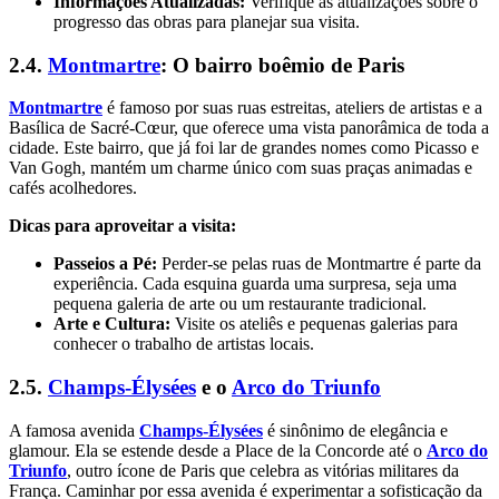
Informações Atualizadas:
Verifique as atualizações sobre o
progresso das obras para planejar sua visita.
2.4.
Montmartre
: O bairro boêmio de Paris
Montmartre
é famoso por suas ruas estreitas, ateliers de artistas e a
Basílica de Sacré-Cœur, que oferece uma vista panorâmica de toda a
cidade. Este bairro, que já foi lar de grandes nomes como Picasso e
Van Gogh, mantém um charme único com suas praças animadas e
cafés acolhedores.
Dicas para aproveitar a visita:
Passeios a Pé:
Perder-se pelas ruas de Montmartre é parte da
experiência. Cada esquina guarda uma surpresa, seja uma
pequena galeria de arte ou um restaurante tradicional.
Arte e Cultura:
Visite os ateliês e pequenas galerias para
conhecer o trabalho de artistas locais.
2.5.
Champs-Élysées
e o
Arco do Triunfo
A famosa avenida
Champs-Élysées
é sinônimo de elegância e
glamour. Ela se estende desde a Place de la Concorde até o
Arco do
Triunfo
, outro ícone de Paris que celebra as vitórias militares da
França. Caminhar por essa avenida é experimentar a sofisticação da