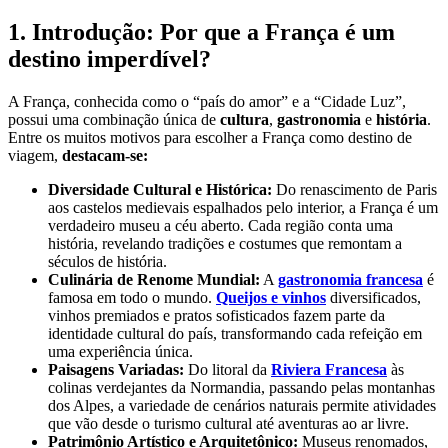
1. Introdução: Por que a França é um
destino imperdível?
A França, conhecida como o “país do amor” e a “Cidade Luz”,
possui uma combinação única de
cultura
,
gastronomia
e
história
.
Entre os muitos motivos para escolher a França como destino de
viagem,
destacam-se:
Diversidade Cultural e Histórica:
Do renascimento de Paris
aos castelos medievais espalhados pelo interior, a França é um
verdadeiro museu a céu aberto. Cada região conta uma
história, revelando tradições e costumes que remontam a
séculos de história.
Culinária de Renome Mundial:
A
gastronomia francesa
é
famosa em todo o mundo.
Queijos e vinhos
diversificados,
vinhos premiados e pratos sofisticados fazem parte da
identidade cultural do país, transformando cada refeição em
uma experiência única.
Paisagens Variadas:
Do litoral da
Riviera Francesa
às
colinas verdejantes da Normandia, passando pelas montanhas
dos Alpes, a variedade de cenários naturais permite atividades
que vão desde o turismo cultural até aventuras ao ar livre.
Patrimônio Artístico e Arquitetônico:
Museus renomados,