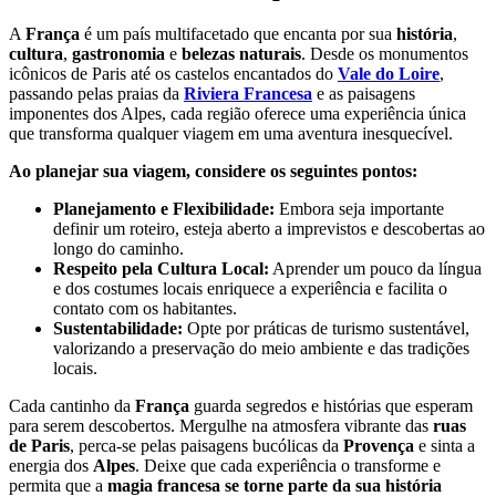
A
França
é um país multifacetado que encanta por sua
história
,
cultura
,
gastronomia
e
belezas naturais
. Desde os monumentos
icônicos de Paris até os castelos encantados do
Vale do Loire
,
passando pelas praias da
Riviera Francesa
e as paisagens
imponentes dos Alpes, cada região oferece uma experiência única
que transforma qualquer viagem em uma aventura inesquecível.
Ao planejar sua viagem, considere os seguintes pontos:
Planejamento e Flexibilidade:
Embora seja importante
definir um roteiro, esteja aberto a imprevistos e descobertas ao
longo do caminho.
Respeito pela Cultura Local:
Aprender um pouco da língua
e dos costumes locais enriquece a experiência e facilita o
contato com os habitantes.
Sustentabilidade:
Opte por práticas de turismo sustentável,
valorizando a preservação do meio ambiente e das tradições
locais.
Cada cantinho da
França
guarda segredos e histórias que esperam
para serem descobertos. Mergulhe na atmosfera vibrante das
ruas
de Paris
, perca-se pelas paisagens bucólicas da
Provença
e sinta a
energia dos
Alpes
. Deixe que cada experiência o transforme e
permita que a
magia francesa se torne parte da sua história