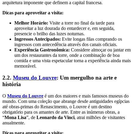
arquitetura imponente que definem a capital francesa.
Dicas para aproveitar a visita:
Melhor Horário:
Visite a torre no final da tarde para
aproveitar a luz dourada do entardecer e, em seguida,
presencie o brilho das luzes noturnas.
Ingressos Antecipados:
Evite longas filas comprando os
ingressos com antecedência através dos canais oficiais.
Experiência Gastronômica:
Considere almoçar ou jantar em
um dos restaurantes da torre, onde a combinação de boa
comida e uma vista espetacular torna a experiência ainda mais
memorável.
2.2.
Museu do Louvre
: Um mergulho na arte e
história
O
Museu do Louvre
é um dos maiores e mais famosos museus do
mundo. Com uma coleção que abrange desde antiguidades egípcias
até obras-primas do Renascimento, o Louvre é um destino
obrigatório para os amantes de arte. Entre as inúmeras obras, a
“
Mona Lisa
”, de
Leonardo da Vinci
, atrai milhões de visitantes
anualmente.
Dicas para aproveitar a visita: