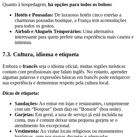
Quanto à hospedagem,
há opções para todos os bolsos:
Hotéis e Pousadas:
De luxuosos hotéis cinco estrelas a
charmosas pousadas boutique, a França tem acomodações
para todos os gostos.
Airbnb e Aluguéis Temporários:
Uma alternativa
interessante para quem prefere uma experiência mais caseira e
intimista.
7.3. Cultura, idioma e etiqueta
Embora o
francês
seja o idioma oficial, muitas regiões turísticas
contam com profissionais que falam inglês. No entanto, aprender
algumas palavras e expressões básicas em francês pode enriquecer
sua experiência e demonstrar respeito pela cultura local.
Dicas de etiqueta:
Saudações:
Ao entrar em lojas e restaurantes, cumprimente
com um “Bonjour” (bom dia) ou “Bonsoir” (boa noite).
Gorjetas:
Em geral, a taxa de serviço já está incluída na
conta, mas é comum deixar uma pequena gorjeta se o
atendimento for excepcional.
Vestimenta:
Ao visitar locais religiosos ou monumentos
históricos, opte por roupas discretas e adequadas.