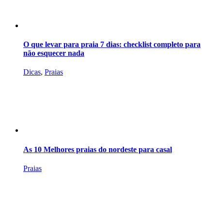
O que levar para praia 7 dias: checklist completo para
não esquecer nada
Dicas
,
Praias
As 10 Melhores praias do nordeste para casal
Praias